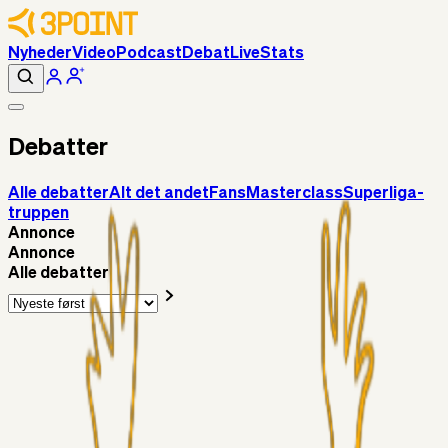
Nyheder
Video
Podcast
Debat
Live
Stats
Debatter
Alle debatter
Alt det andet
Fans
Masterclass
Superliga-
truppen
Annonce
Annonce
Alle debatter
Superliga-truppen
SKJ6986
3 timer siden
Pentz
Superliga-truppen
Gypsy
17 timer siden
Vallys