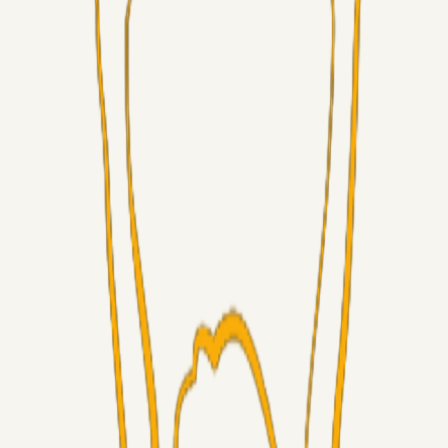
Alt det andet
roligrolig
18 timer siden
Livecenter kommentarspor?
Superliga-truppen
Chrisdinho88
09. aug. 2026
Frederik Alves
Alt det andet
RasmusStephansen
08. aug. 2026
Brøndby´s Nye Hold – Oprustningen Er Markant……!
Superliga-truppen
Sorteslyngel
07. aug. 2026
Så gælder det Horsens
Alt det andet
3Point_Udviklere
07. aug. 2026
3Point hjemmeside opdateringer - August
Fans