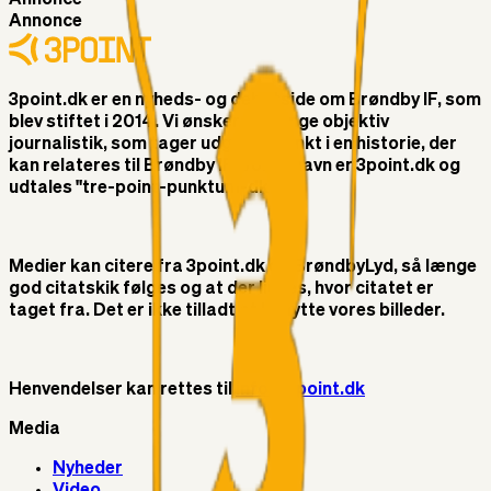
Annonce
3point.dk er en nyheds- og debatside om Brøndby IF, som
blev stiftet i 2014. Vi ønsker at bringe objektiv
journalistik, som tager udgangspunkt i en historie, der
kan relateres til Brøndby IF. Vores navn er 3point.dk og
udtales "tre-point-punktum-dk"
Medier kan citere fra 3point.dk og BrøndbyLyd, så længe
god citatskik følges og at der linkes, hvor citatet er
taget fra. Det er ikke tilladt at benytte vores billeder.
Henvendelser kan rettes til
info@3point.dk
Media
Nyheder
Video