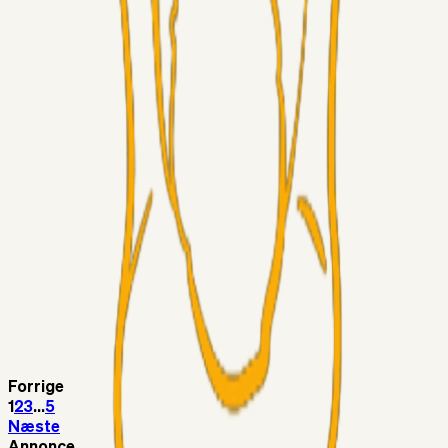
Chrisdinho88
06. aug. 2026
Horsens - Brøndby billet
Alt det andet
Chrisdinho88
05. aug. 2026
Bange anelser
Superliga-truppen
GulBlaaPuls
05. aug. 2026
Kommer Jobbe hjem?
Masterclass
Sinbad
05. aug. 2026
Brøndby-TV og u-19
Alt det andet
LJS
04. aug. 2026
5. Forudsigelser op til Horsens kampen.
Forrige
1
2
3
...
5
Næste
Annonce