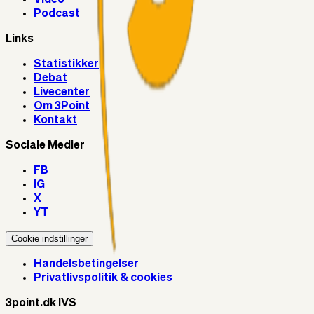
Podcast
Links
Statistikker
Debat
Livecenter
Om 3Point
Kontakt
Sociale Medier
FB
IG
X
YT
Cookie indstillinger
Handelsbetingelser
Privatlivspolitik & cookies
3point.dk IVS