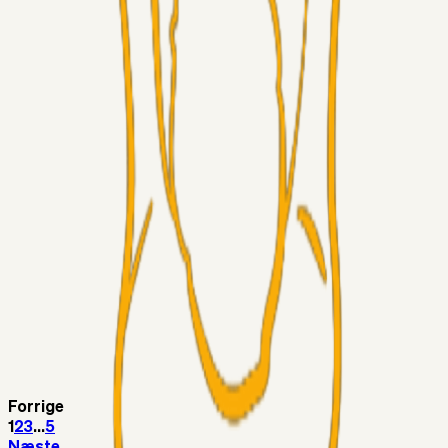
LJS
04. aug. 2026
5. Forudsigelser op til Horsens kampen.
Fans
RasmusStephansen
04. aug. 2026
Nørgaards Lever Hug, Skaktræk Mod En Utålmodig
Ejerkreds
Fans
RasmusStephansen
04. aug. 2026
Har GFH løsnet grebet...?
Superliga-truppen
Thomcat
04. aug. 2026
Medie: Tahirovic til Celtic for samlet 6 mio Euro
Superliga-truppen
Taktikeren
03. aug. 2026
Kunne Sami Jalal være den næste offensive brik? 🤔💛💙
Forrige
1
2
3
...
5
Næste