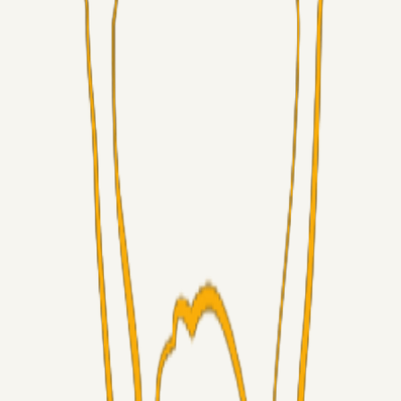
Alt det andet
3Point_Udviklere
07. aug. 2026
3Point hjemmeside opdateringer - August
Fans
Chrisdinho88
06. aug. 2026
Horsens - Brøndby billet
Alt det andet
Chrisdinho88
05. aug. 2026
Bange anelser
Superliga-truppen
GulBlaaPuls
05. aug. 2026
Kommer Jobbe hjem?
Masterclass
Sinbad
05. aug. 2026
Brøndby-TV og u-19
Alt det andet