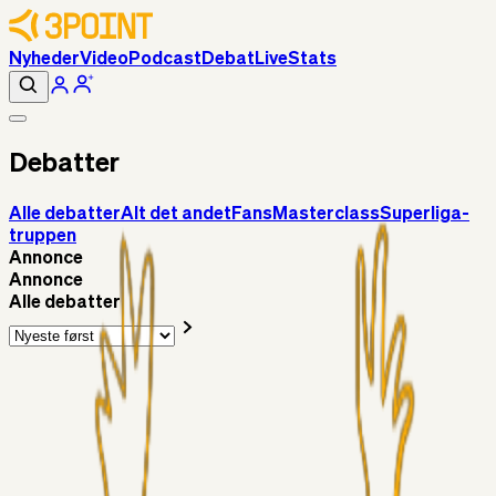
Nyheder
Video
Podcast
Debat
Live
Stats
Debatter
Alle debatter
Alt det andet
Fans
Masterclass
Superliga-
truppen
Annonce
Annonce
Alle debatter
Alt det andet
RasmusStephansen
10 timer siden
Brøndby´s Nye Hold – Oprustningen Er Markant……!
Superliga-truppen
Sorteslyngel
20 timer siden
Så gælder det Horsens