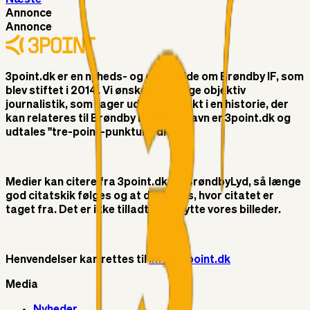
Annonce
Annonce
3point.dk er en nyheds- og debatside om Brøndby IF, som
blev stiftet i 2014. Vi ønsker at bringe objektiv
journalistik, som tager udgangspunkt i en historie, der
kan relateres til Brøndby IF. Vores navn er 3point.dk og
udtales "tre-point-punktum-dk"
Medier kan citere fra 3point.dk og BrøndbyLyd, så længe
god citatskik følges og at der linkes, hvor citatet er
taget fra. Det er ikke tilladt at benytte vores billeder.
Henvendelser kan rettes til
info@3point.dk
Media
Nyheder