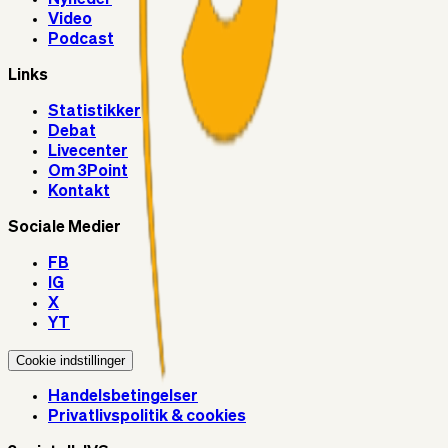
Video
Podcast
Links
Statistikker
Debat
Livecenter
Om 3Point
Kontakt
Sociale Medier
FB
IG
X
YT
Cookie indstillinger
Handelsbetingelser
Privatlivspolitik & cookies