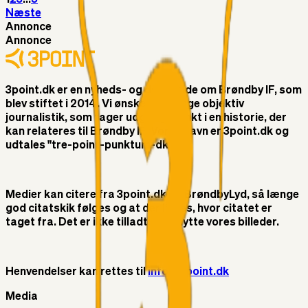
Næste
Annonce
Annonce
3point.dk er en nyheds- og debatside om Brøndby IF, som
blev stiftet i 2014. Vi ønsker at bringe objektiv
journalistik, som tager udgangspunkt i en historie, der
kan relateres til Brøndby IF. Vores navn er 3point.dk og
udtales "tre-point-punktum-dk"
Medier kan citere fra 3point.dk og BrøndbyLyd, så længe
god citatskik følges og at der linkes, hvor citatet er
taget fra. Det er ikke tilladt at benytte vores billeder.
Henvendelser kan rettes til
info@3point.dk
Media