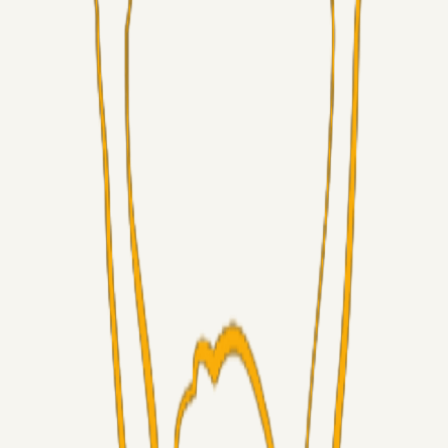
Superliga-truppen
GulBlaaPuls
05. aug. 2026
Kommer Jobbe hjem?
Masterclass
Sinbad
05. aug. 2026
Brøndby-TV og u-19
Alt det andet
LJS
04. aug. 2026
5. Forudsigelser op til Horsens kampen.
Fans
RasmusStephansen
04. aug. 2026
Nørgaards Lever Hug, Skaktræk Mod En Utålmodig
Ejerkreds
Fans
RasmusStephansen
04. aug. 2026
Har GFH løsnet grebet...?