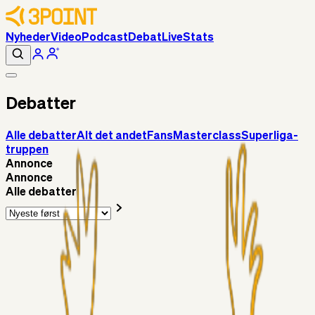
Nyheder
Video
Podcast
Debat
Live
Stats
Debatter
Alle debatter
Alt det andet
Fans
Masterclass
Superliga-
truppen
Annonce
Annonce
Alle debatter
Fans
Chrisdinho88
13 timer siden
Horsens - Brøndby billet
Alt det andet
Chrisdinho88
05. aug. 2026
Bange anelser