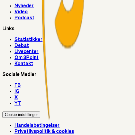
Nyheder
Video
Podcast
Links
Statistikker
Debat
Livecenter
Om 3Point
Kontakt
Sociale Medier
FB
IG
X
YT
Cookie indstillinger
Handelsbetingelser
Privatlivspolitik & cookies