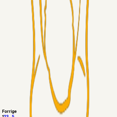
Superliga-truppen
Thomcat
04. aug. 2026
Medie: Tahirovic til Celtic for samlet 6 mio Euro
Superliga-truppen
Taktikeren
03. aug. 2026
Kunne Sami Jalal være den næste offensive brik? 🤔💛💙
Superliga-truppen
SKJ6986
03. aug. 2026
Lindstrøm
Superliga-truppen
RasmusStephansen
03. aug. 2026
Olti Hyseni, Bliver Brøndbys Største Salg
Nogensinde…..!!!
Fans
Stelil
02. aug. 2026
Sydsiden mid Viborg
Forrige
1
2
3
...
5