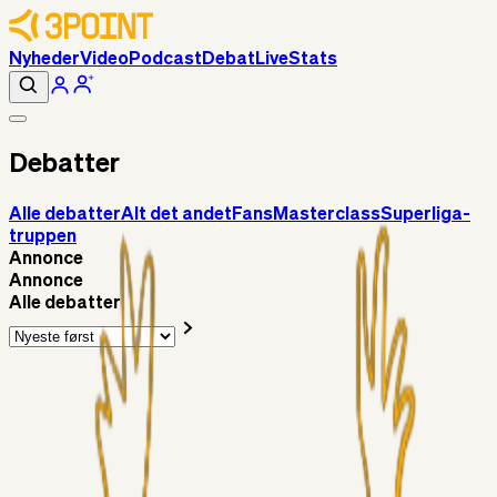
Nyheder
Video
Podcast
Debat
Live
Stats
Debatter
Alle debatter
Alt det andet
Fans
Masterclass
Superliga-
truppen
Annonce
Annonce
Alle debatter
Fans
Chrisdinho88
18 timer siden
Horsens - Brøndby billet
Alt det andet
Chrisdinho88
05. aug. 2026
Bange anelser