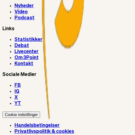
Nyheder
Video
Podcast
Links
Statistikker
Debat
Livecenter
Om 3Point
Kontakt
Sociale Medier
FB
IG
X
YT
Cookie indstillinger
Handelsbetingelser
Privatlivspolitik & cookies