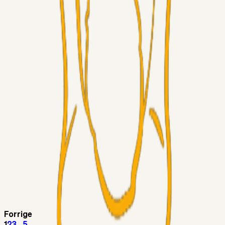
Superliga-truppen
Thomcat
04. aug. 2026
Medie: Tahirovic til Celtic for samlet 6 mio Euro
Superliga-truppen
Taktikeren
03. aug. 2026
Kunne Sami Jalal være den næste offensive brik? 🤔💛💙
Superliga-truppen
SKJ6986
03. aug. 2026
Lindstrøm
Superliga-truppen
RasmusStephansen
03. aug. 2026
Olti Hyseni, Bliver Brøndbys Største Salg
Nogensinde…..!!!
Fans
Stelil
02. aug. 2026
Sydsiden mid Viborg
Forrige
1
2
3
...
5