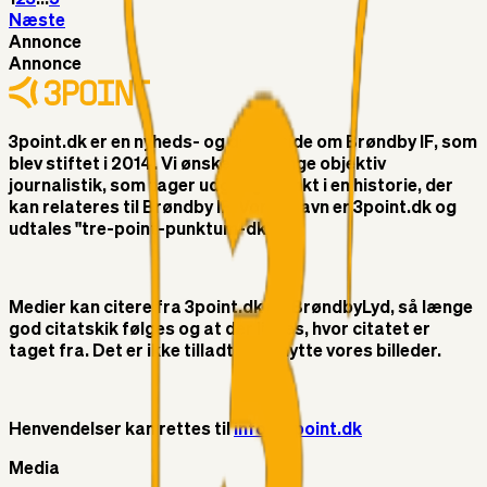
Næste
Annonce
Annonce
3point.dk er en nyheds- og debatside om Brøndby IF, som
blev stiftet i 2014. Vi ønsker at bringe objektiv
journalistik, som tager udgangspunkt i en historie, der
kan relateres til Brøndby IF. Vores navn er 3point.dk og
udtales "tre-point-punktum-dk"
Medier kan citere fra 3point.dk og BrøndbyLyd, så længe
god citatskik følges og at der linkes, hvor citatet er
taget fra. Det er ikke tilladt at benytte vores billeder.
Henvendelser kan rettes til
info@3point.dk
Media