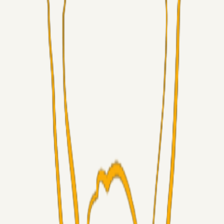
Superliga-truppen
GulBlaaPuls
05. aug. 2026
Kommer Jobbe hjem?
Masterclass
Sinbad
05. aug. 2026
Brøndby-TV og u-19
Alt det andet
LJS
04. aug. 2026
5. Forudsigelser op til Horsens kampen.
Fans
RasmusStephansen
04. aug. 2026
Nørgaards Lever Hug, Skaktræk Mod En Utålmodig
Ejerkreds
Fans
RasmusStephansen
04. aug. 2026
Har GFH løsnet grebet...?