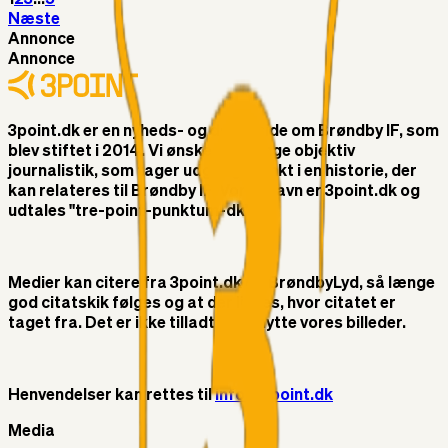
Næste
Annonce
Annonce
3point.dk er en nyheds- og debatside om Brøndby IF, som
blev stiftet i 2014. Vi ønsker at bringe objektiv
journalistik, som tager udgangspunkt i en historie, der
kan relateres til Brøndby IF. Vores navn er 3point.dk og
udtales "tre-point-punktum-dk"
Medier kan citere fra 3point.dk og BrøndbyLyd, så længe
god citatskik følges og at der linkes, hvor citatet er
taget fra. Det er ikke tilladt at benytte vores billeder.
Henvendelser kan rettes til
info@3point.dk
Media