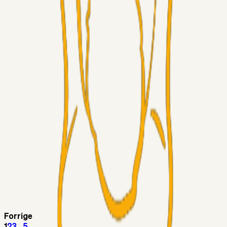
Fans
RasmusStephansen
04. aug. 2026
Har GFH løsnet grebet...?
Superliga-truppen
Thomcat
04. aug. 2026
Medie: Tahirovic til Celtic for samlet 6 mio Euro
Superliga-truppen
Taktikeren
03. aug. 2026
Kunne Sami Jalal være den næste offensive brik? 🤔💛💙
Superliga-truppen
SKJ6986
03. aug. 2026
Lindstrøm
Superliga-truppen
RasmusStephansen
03. aug. 2026
Olti Hyseni, Bliver Brøndbys Største Salg
Nogensinde…..!!!
Forrige
1
2
3
...
5