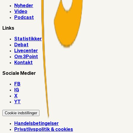
Nyheder
Video
Podcast
Links
Statistikker
Debat
Livecenter
Om 3Point
Kontakt
Sociale Medier
FB
IG
X
YT
Cookie indstillinger
Handelsbetingelser
Privatlivspolitik & cookies