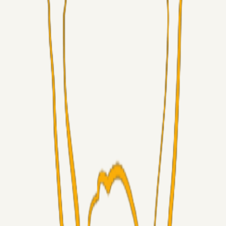
Alt det andet
Chrisdinho88
05. aug. 2026
Bange anelser
Superliga-truppen
GulBlaaPuls
05. aug. 2026
Kommer Jobbe hjem?
Masterclass
Sinbad
05. aug. 2026
Brøndby-TV og u-19
Alt det andet
LJS
04. aug. 2026
5. Forudsigelser op til Horsens kampen.
Fans
RasmusStephansen
04. aug. 2026
Nørgaards Lever Hug, Skaktræk Mod En Utålmodig
Ejerkreds