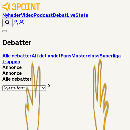
Nyheder
Video
Podcast
Debat
Live
Stats
Debatter
Alle debatter
Alt det andet
Fans
Masterclass
Superliga-
truppen
Annonce
Annonce
Alle debatter
Alt det andet
3Point_Udviklere
5 timer siden
3Point hjemmeside opdateringer - August
Fans
Chrisdinho88
06. aug. 2026
Horsens - Brøndby billet