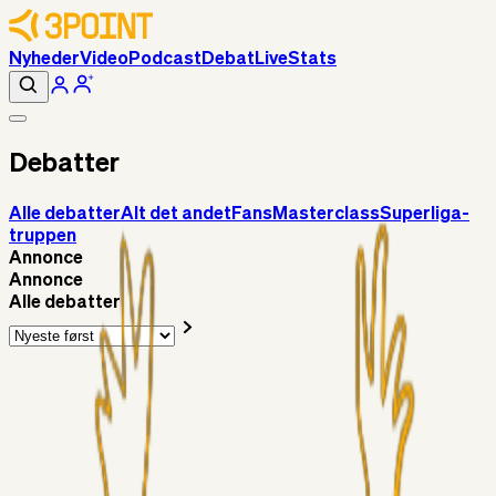
Nyheder
Video
Podcast
Debat
Live
Stats
Debatter
Alle debatter
Alt det andet
Fans
Masterclass
Superliga-
truppen
Annonce
Annonce
Alle debatter
Superliga-truppen
Sorteslyngel
9 timer siden
Så gælder det Horsens
Alt det andet
3Point_Udviklere
18 timer siden
3Point hjemmeside opdateringer - August