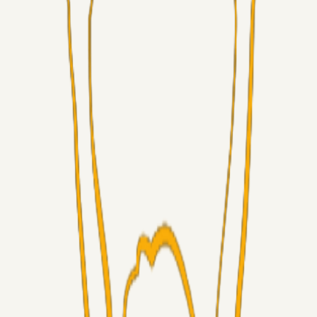
Fans
Chrisdinho88
06. aug. 2026
Horsens - Brøndby billet
Alt det andet
Chrisdinho88
05. aug. 2026
Bange anelser
Superliga-truppen
GulBlaaPuls
05. aug. 2026
Kommer Jobbe hjem?
Masterclass
Sinbad
05. aug. 2026
Brøndby-TV og u-19
Alt det andet
LJS
04. aug. 2026
5. Forudsigelser op til Horsens kampen.
Fans