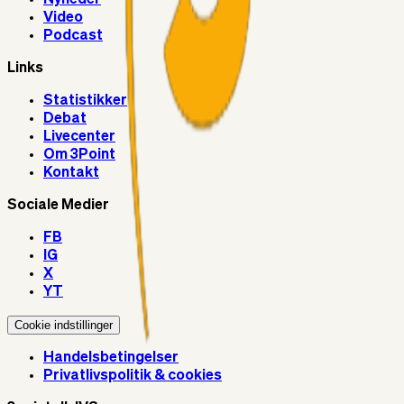
Video
Podcast
Links
Statistikker
Debat
Livecenter
Om 3Point
Kontakt
Sociale Medier
FB
IG
X
YT
Cookie indstillinger
Handelsbetingelser
Privatlivspolitik & cookies