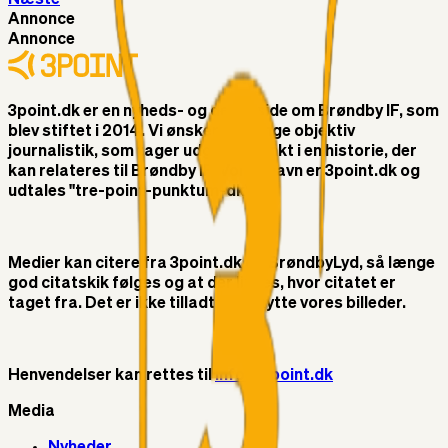
Annonce
Annonce
3point.dk er en nyheds- og debatside om Brøndby IF, som
blev stiftet i 2014. Vi ønsker at bringe objektiv
journalistik, som tager udgangspunkt i en historie, der
kan relateres til Brøndby IF. Vores navn er 3point.dk og
udtales "tre-point-punktum-dk"
Medier kan citere fra 3point.dk og BrøndbyLyd, så længe
god citatskik følges og at der linkes, hvor citatet er
taget fra. Det er ikke tilladt at benytte vores billeder.
Henvendelser kan rettes til
info@3point.dk
Media
Nyheder