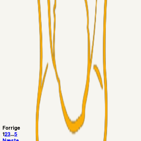
RasmusStephansen
04. aug. 2026
Nørgaards Lever Hug, Skaktræk Mod En Utålmodig
Ejerkreds
Fans
RasmusStephansen
04. aug. 2026
Har GFH løsnet grebet...?
Superliga-truppen
Thomcat
04. aug. 2026
Medie: Tahirovic til Celtic for samlet 6 mio Euro
Superliga-truppen
Taktikeren
03. aug. 2026
Kunne Sami Jalal være den næste offensive brik? 🤔💛💙
Superliga-truppen
SKJ6986
03. aug. 2026
Lindstrøm
Forrige
1
2
3
...
5
Næste