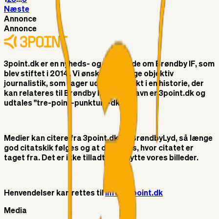
Næste
Annonce
Annonce
3point.dk er en nyheds- og debatside om Brøndby IF, som
blev stiftet i 2014. Vi ønsker at bringe objektiv
journalistik, som tager udgangspunkt i en historie, der
kan relateres til Brøndby IF. Vores navn er 3point.dk og
udtales "tre-point-punktum-dk"
Medier kan citere fra 3point.dk og BrøndbyLyd, så længe
god citatskik følges og at der linkes, hvor citatet er
taget fra. Det er ikke tilladt at benytte vores billeder.
Henvendelser kan rettes til
info@3point.dk
Media