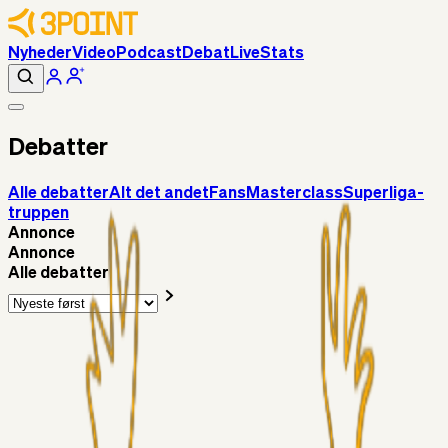
Nyheder
Video
Podcast
Debat
Live
Stats
Debatter
Alle debatter
Alt det andet
Fans
Masterclass
Superliga-
truppen
Annonce
Annonce
Alle debatter
Fans
Chrisdinho88
15 timer siden
Horsens - Brøndby billet
Alt det andet
Chrisdinho88
05. aug. 2026
Bange anelser