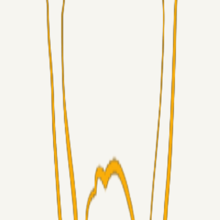
Superliga-truppen
GulBlaaPuls
05. aug. 2026
Kommer Jobbe hjem?
Masterclass
Sinbad
05. aug. 2026
Brøndby-TV og u-19
Alt det andet
LJS
04. aug. 2026
5. Forudsigelser op til Horsens kampen.
Fans
RasmusStephansen
04. aug. 2026
Nørgaards Lever Hug, Skaktræk Mod En Utålmodig
Ejerkreds
Fans
RasmusStephansen
04. aug. 2026
Har GFH løsnet grebet...?