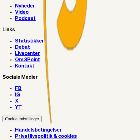
Nyheder
Video
Podcast
Links
Statistikker
Debat
Livecenter
Om 3Point
Kontakt
Sociale Medier
FB
IG
X
YT
Cookie indstillinger
Handelsbetingelser
Privatlivspolitik & cookies