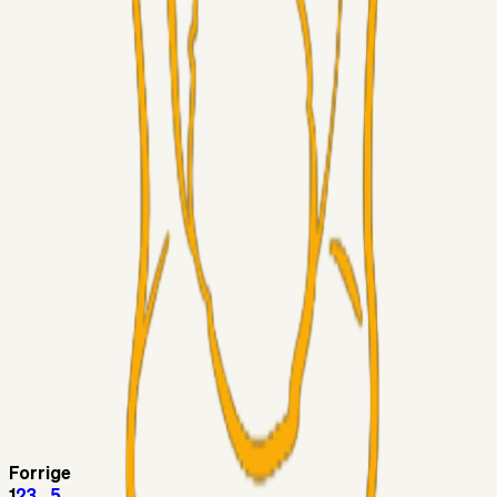
Superliga-truppen
Thomcat
04. aug. 2026
Medie: Tahirovic til Celtic for samlet 6 mio Euro
Superliga-truppen
Taktikeren
03. aug. 2026
Kunne Sami Jalal være den næste offensive brik? 🤔💛💙
Superliga-truppen
SKJ6986
03. aug. 2026
Lindstrøm
Superliga-truppen
RasmusStephansen
03. aug. 2026
Olti Hyseni, Bliver Brøndbys Største Salg
Nogensinde…..!!!
Fans
Stelil
02. aug. 2026
Sydsiden mid Viborg
Forrige
1
2
3
...
5