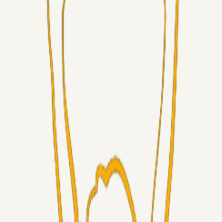
Superliga-truppen
Sorteslyngel
07. aug. 2026
Så gælder det Horsens
Alt det andet
3Point_Udviklere
07. aug. 2026
3Point hjemmeside opdateringer - August
Fans
Chrisdinho88
06. aug. 2026
Horsens - Brøndby billet
Alt det andet
Chrisdinho88
05. aug. 2026
Bange anelser
Superliga-truppen
GulBlaaPuls
05. aug. 2026
Kommer Jobbe hjem?
Masterclass