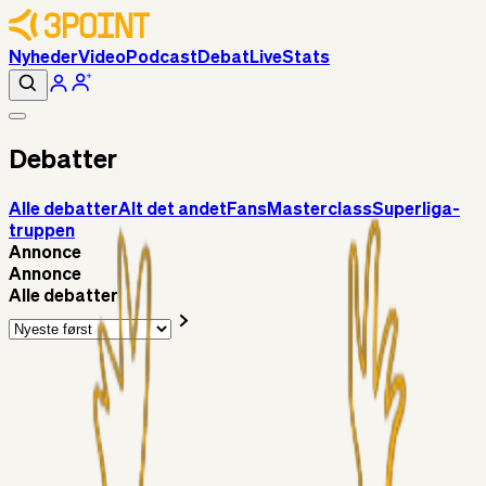
Nyheder
Video
Podcast
Debat
Live
Stats
Debatter
Alle debatter
Alt det andet
Fans
Masterclass
Superliga-
truppen
Annonce
Annonce
Alle debatter
Superliga-truppen
Chrisdinho88
5 timer siden
Frederik Alves
Alt det andet
RasmusStephansen
08. aug. 2026
Brøndby´s Nye Hold – Oprustningen Er Markant……!