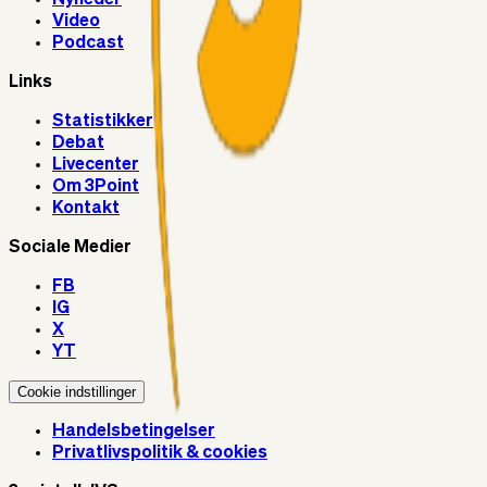
Video
Podcast
Links
Statistikker
Debat
Livecenter
Om 3Point
Kontakt
Sociale Medier
FB
IG
X
YT
Cookie indstillinger
Handelsbetingelser
Privatlivspolitik & cookies