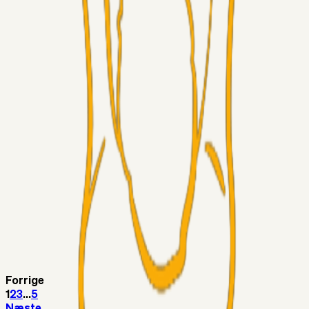
Sinbad
05. aug. 2026
Brøndby-TV og u-19
Alt det andet
LJS
04. aug. 2026
5. Forudsigelser op til Horsens kampen.
Fans
RasmusStephansen
04. aug. 2026
Nørgaards Lever Hug, Skaktræk Mod En Utålmodig
Ejerkreds
Fans
RasmusStephansen
04. aug. 2026
Har GFH løsnet grebet...?
Superliga-truppen
Thomcat
04. aug. 2026
Medie: Tahirovic til Celtic for samlet 6 mio Euro
Forrige
1
2
3
...
5
Næste