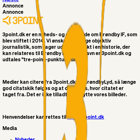
Annonce
Annonce
3point.dk er en nyheds- og debatside om Brøndby IF, som
blev stiftet i 2014. Vi ønsker at bringe objektiv
journalistik, som tager udgangspunkt i en historie, der
kan relateres til Brøndby IF. Vores navn er 3point.dk og
udtales "tre-point-punktum-dk"
Medier kan citere fra 3point.dk og BrøndbyLyd, så længe
god citatskik følges og at der linkes, hvor citatet er
taget fra. Det er ikke tilladt at benytte vores billeder.
Henvendelser kan rettes til
info@3point.dk
Media
Nyheder