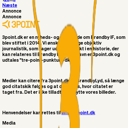
Næste
Annonce
Annonce
3point.dk er en nyheds- og debatside om Brøndby IF, som
blev stiftet i 2014. Vi ønsker at bringe objektiv
journalistik, som tager udgangspunkt i en historie, der
kan relateres til Brøndby IF. Vores navn er 3point.dk og
udtales "tre-point-punktum-dk"
Medier kan citere fra 3point.dk og BrøndbyLyd, så længe
god citatskik følges og at der linkes, hvor citatet er
taget fra. Det er ikke tilladt at benytte vores billeder.
Henvendelser kan rettes til
info@3point.dk
Media