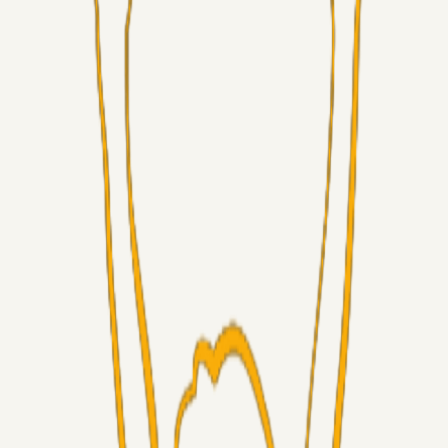
Superliga-truppen
GulBlaaPuls
05. aug. 2026
Kommer Jobbe hjem?
Masterclass
Sinbad
05. aug. 2026
Brøndby-TV og u-19
Alt det andet
LJS
04. aug. 2026
5. Forudsigelser op til Horsens kampen.
Fans
RasmusStephansen
04. aug. 2026
Nørgaards Lever Hug, Skaktræk Mod En Utålmodig
Ejerkreds
Fans
RasmusStephansen
04. aug. 2026
Har GFH løsnet grebet...?