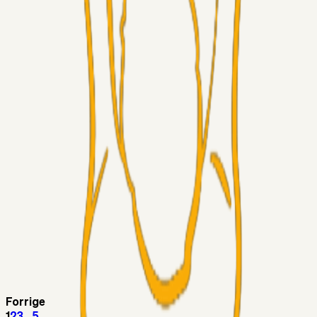
Superliga-truppen
Thomcat
04. aug. 2026
Medie: Tahirovic til Celtic for samlet 6 mio Euro
Superliga-truppen
Taktikeren
03. aug. 2026
Kunne Sami Jalal være den næste offensive brik? 🤔💛💙
Superliga-truppen
SKJ6986
03. aug. 2026
Lindstrøm
Superliga-truppen
RasmusStephansen
03. aug. 2026
Olti Hyseni, Bliver Brøndbys Største Salg
Nogensinde…..!!!
Fans
Stelil
02. aug. 2026
Sydsiden mid Viborg
Forrige
1
2
3
...
5