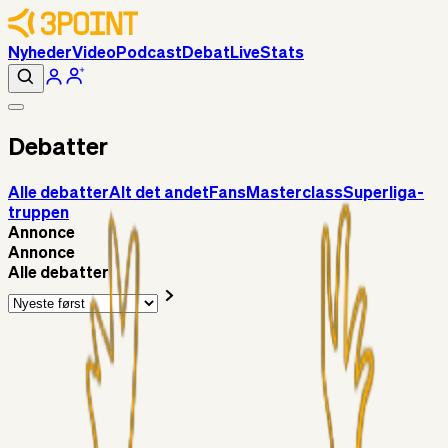
Nyheder
Video
Podcast
Debat
Live
Stats
Debatter
Alle debatter
Alt det andet
Fans
Masterclass
Superliga-
truppen
Annonce
Annonce
Alle debatter
Fans
Chrisdinho88
12 timer siden
Horsens - Brøndby billet
Alt det andet
Chrisdinho88
05. aug. 2026
Bange anelser