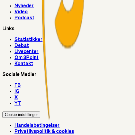
Nyheder
Video
Podcast
Links
Statistikker
Debat
Livecenter
Om 3Point
Kontakt
Sociale Medier
FB
IG
X
YT
Cookie indstillinger
Handelsbetingelser
Privatlivspolitik & cookies