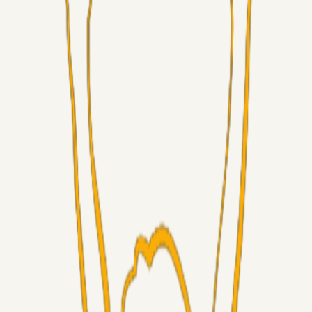
Alt det andet
Chrisdinho88
05. aug. 2026
Bange anelser
Superliga-truppen
GulBlaaPuls
05. aug. 2026
Kommer Jobbe hjem?
Masterclass
Sinbad
05. aug. 2026
Brøndby-TV og u-19
Alt det andet
LJS
04. aug. 2026
5. Forudsigelser op til Horsens kampen.
Fans
RasmusStephansen
04. aug. 2026
Nørgaards Lever Hug, Skaktræk Mod En Utålmodig
Ejerkreds