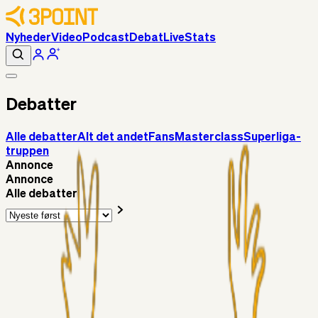
Nyheder
Video
Podcast
Debat
Live
Stats
Debatter
Alle debatter
Alt det andet
Fans
Masterclass
Superliga-
truppen
Annonce
Annonce
Alle debatter
Alt det andet
3Point_Udviklere
7 timer siden
3Point hjemmeside opdateringer - August
Fans
Chrisdinho88
06. aug. 2026
Horsens - Brøndby billet