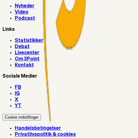
Nyheder
Video
Podcast
Links
Statistikker
Debat
Livecenter
Om 3Point
Kontakt
Sociale Medier
FB
IG
X
YT
Cookie indstillinger
Handelsbetingelser
Privatlivspolitik & cookies