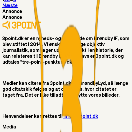
Næste
Annonce
Annonce
3point.dk er en nyheds- og debatside om Brøndby IF, som
blev stiftet i 2014. Vi ønsker at bringe objektiv
journalistik, som tager udgangspunkt i en historie, der
kan relateres til Brøndby IF. Vores navn er 3point.dk og
udtales "tre-point-punktum-dk"
Medier kan citere fra 3point.dk og BrøndbyLyd, så længe
god citatskik følges og at der linkes, hvor citatet er
taget fra. Det er ikke tilladt at benytte vores billeder.
Henvendelser kan rettes til
info@3point.dk
Media