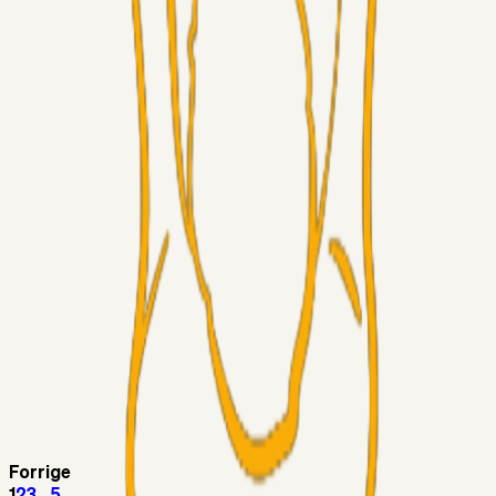
Fans
RasmusStephansen
04. aug. 2026
Har GFH løsnet grebet...?
Superliga-truppen
Thomcat
04. aug. 2026
Medie: Tahirovic til Celtic for samlet 6 mio Euro
Superliga-truppen
Taktikeren
03. aug. 2026
Kunne Sami Jalal være den næste offensive brik? 🤔💛💙
Superliga-truppen
SKJ6986
03. aug. 2026
Lindstrøm
Superliga-truppen
RasmusStephansen
03. aug. 2026
Olti Hyseni, Bliver Brøndbys Største Salg
Nogensinde…..!!!
Forrige
1
2
3
...
5