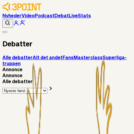
Nyheder
Video
Podcast
Debat
Live
Stats
Debatter
Alle debatter
Alt det andet
Fans
Masterclass
Superliga-
truppen
Annonce
Annonce
Alle debatter
Superliga-truppen
Sorteslyngel
3 timer siden
Så gælder det Horsens
Alt det andet
3Point_Udviklere
12 timer siden
3Point hjemmeside opdateringer - August