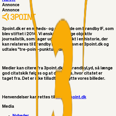
Annonce
Annonce
3point.dk er en nyheds- og debatside om Brøndby IF, som
blev stiftet i 2014. Vi ønsker at bringe objektiv
journalistik, som tager udgangspunkt i en historie, der
kan relateres til Brøndby IF. Vores navn er 3point.dk og
udtales "tre-point-punktum-dk"
Medier kan citere fra 3point.dk og BrøndbyLyd, så længe
god citatskik følges og at der linkes, hvor citatet er
taget fra. Det er ikke tilladt at benytte vores billeder.
Henvendelser kan rettes til
info@3point.dk
Media
Nyheder