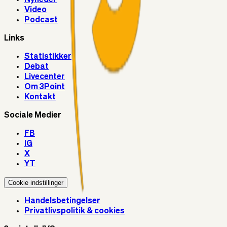
Video
Podcast
Links
Statistikker
Debat
Livecenter
Om 3Point
Kontakt
Sociale Medier
FB
IG
X
YT
Cookie indstillinger
Handelsbetingelser
Privatlivspolitik & cookies