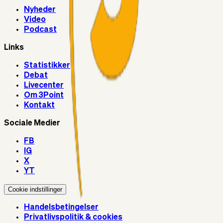
Nyheder
Video
Podcast
Links
Statistikker
Debat
Livecenter
Om 3Point
Kontakt
Sociale Medier
FB
IG
X
YT
Cookie indstillinger
Handelsbetingelser
Privatlivspolitik & cookies