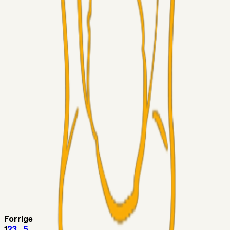
Superliga-truppen
Thomcat
04. aug. 2026
Medie: Tahirovic til Celtic for samlet 6 mio Euro
Superliga-truppen
Taktikeren
03. aug. 2026
Kunne Sami Jalal være den næste offensive brik? 🤔💛💙
Superliga-truppen
SKJ6986
03. aug. 2026
Lindstrøm
Superliga-truppen
RasmusStephansen
03. aug. 2026
Olti Hyseni, Bliver Brøndbys Største Salg
Nogensinde…..!!!
Fans
Stelil
02. aug. 2026
Sydsiden mid Viborg
Forrige
1
2
3
...
5