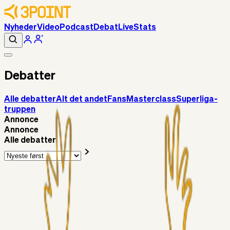
Nyheder
Video
Podcast
Debat
Live
Stats
Debatter
Alle debatter
Alt det andet
Fans
Masterclass
Superliga-
truppen
Annonce
Annonce
Alle debatter
Fans
Chrisdinho88
06. aug. 2026
Horsens - Brøndby billet
Alt det andet
Chrisdinho88
05. aug. 2026
Bange anelser