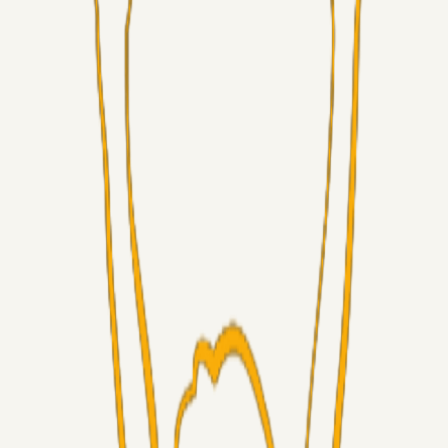
Superliga-truppen
GulBlaaPuls
05. aug. 2026
Kommer Jobbe hjem?
Masterclass
Sinbad
05. aug. 2026
Brøndby-TV og u-19
Alt det andet
LJS
04. aug. 2026
5. Forudsigelser op til Horsens kampen.
Fans
RasmusStephansen
04. aug. 2026
Nørgaards Lever Hug, Skaktræk Mod En Utålmodig
Ejerkreds
Fans
RasmusStephansen
04. aug. 2026
Har GFH løsnet grebet...?