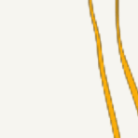
Masterclass
Sinbad
20 timer siden
Brøndby-TV og u-19
Alt det andet
LJS
04. aug. 2026
5. Forudsigelser op til Horsens kampen.
Fans
RasmusStephansen
04. aug. 2026
Nørgaards Lever Hug, Skaktræk Mod En Utålmodig Ejerk
Fans
RasmusStephansen
04. aug. 2026
Har GFH løsnet grebet...?
Superliga-truppen
Thomcat
04. aug. 2026
Medie: Tahirovic til Celtic for samlet 6 mio Euro
Superliga-truppen
Taktikeren
03. aug. 2026