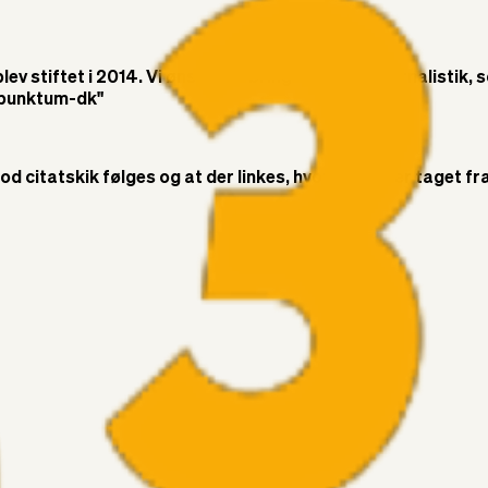
v stiftet i 2014. Vi ønsker at bringe objektiv journalistik, 
t-punktum-dk"
citatskik følges og at der linkes, hvor citatet er taget fra. 