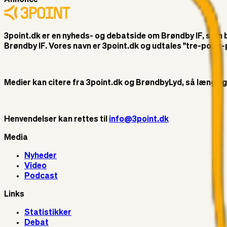
3point.dk er en nyheds- og debatside om Brøndby IF, som ble
Brøndby IF. Vores navn er 3point.dk og udtales "tre-poin
Medier kan citere fra 3point.dk og BrøndbyLyd, så længe god 
Henvendelser kan rettes til
info@3point.dk
Media
Nyheder
Video
Podcast
Links
Statistikker
Debat