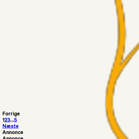
Kunne Sami Jalal være den næste offensive brik? 🤔💛💙
Superliga-truppen
SKJ6986
03. aug. 2026
Lindstrøm
Superliga-truppen
RasmusStephansen
03. aug. 2026
Olti Hyseni, Bliver Brøndbys Største Salg Nogensinde…..!!!
Fans
Stelil
02. aug. 2026
Sydsiden mid Viborg
Superliga-truppen
Helvede_I_Nord
02. aug. 2026
Hvorfor ikke?
Forrige
1
2
3
...
5
Næste
Annonce
Annonce