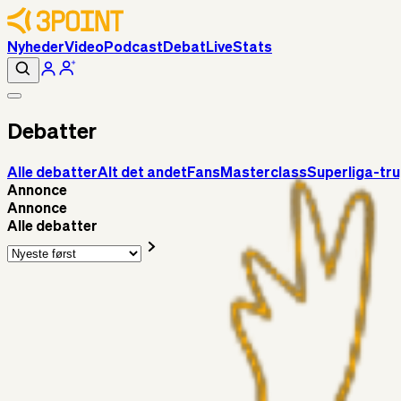
Nyheder
Video
Podcast
Debat
Live
Stats
Debatter
Alle debatter
Alt det andet
Fans
Masterclass
Superliga-tr
Annonce
Annonce
Alle debatter
Alt det andet
Chrisdinho88
8 timer siden
Bange anelser
Superliga-truppen
GulBlaaPuls
10 timer siden
Kommer Jobbe hjem?