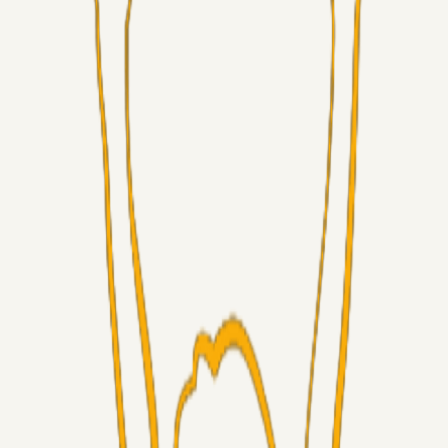
Alt det andet
3Point_Udviklere
07. aug. 2026
3Point hjemmeside opdateringer - August
Fans
Chrisdinho88
06. aug. 2026
Horsens - Brøndby billet
Alt det andet
Chrisdinho88
05. aug. 2026
Bange anelser
Superliga-truppen
GulBlaaPuls
05. aug. 2026
Kommer Jobbe hjem?
Masterclass
Sinbad
05. aug. 2026
Brøndby-TV og u-19
Alt det andet