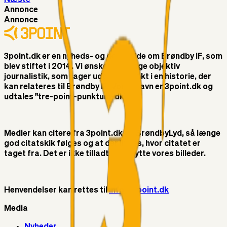
Annonce
Annonce
3point.dk er en nyheds- og debatside om Brøndby IF, som
blev stiftet i 2014. Vi ønsker at bringe objektiv
journalistik, som tager udgangspunkt i en historie, der
kan relateres til Brøndby IF. Vores navn er 3point.dk og
udtales "tre-point-punktum-dk"
Medier kan citere fra 3point.dk og BrøndbyLyd, så længe
god citatskik følges og at der linkes, hvor citatet er
taget fra. Det er ikke tilladt at benytte vores billeder.
Henvendelser kan rettes til
info@3point.dk
Media
Nyheder