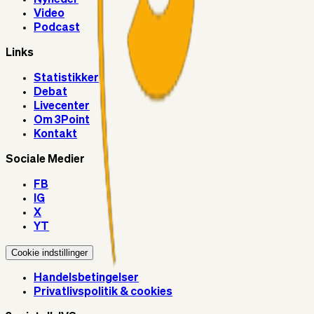
Video
Podcast
Links
Statistikker
Debat
Livecenter
Om 3Point
Kontakt
Sociale Medier
FB
IG
X
YT
Cookie indstillinger
Handelsbetingelser
Privatlivspolitik & cookies