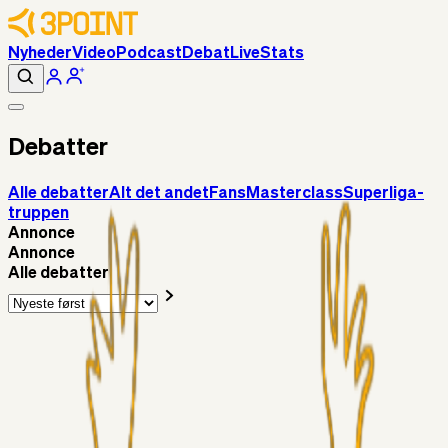
Nyheder
Video
Podcast
Debat
Live
Stats
Debatter
Alle debatter
Alt det andet
Fans
Masterclass
Superliga-
truppen
Annonce
Annonce
Alle debatter
Alt det andet
RasmusStephansen
10 timer siden
Brøndby´s Nye Hold – Oprustningen Er Markant……!
Superliga-truppen
Sorteslyngel
21 timer siden
Så gælder det Horsens