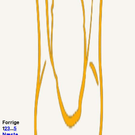
LJS
04. aug. 2026
5. Forudsigelser op til Horsens kampen.
Fans
RasmusStephansen
04. aug. 2026
Nørgaards Lever Hug, Skaktræk Mod En Utålmodig
Ejerkreds
Fans
RasmusStephansen
04. aug. 2026
Har GFH løsnet grebet...?
Superliga-truppen
Thomcat
04. aug. 2026
Medie: Tahirovic til Celtic for samlet 6 mio Euro
Superliga-truppen
Taktikeren
03. aug. 2026
Kunne Sami Jalal være den næste offensive brik? 🤔💛💙
Forrige
1
2
3
...
5
Næste