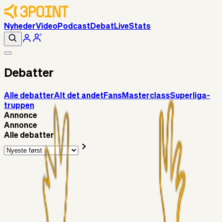
Nyheder
Video
Podcast
Debat
Live
Stats
Debatter
Alle debatter
Alt det andet
Fans
Masterclass
Superliga-
truppen
Annonce
Annonce
Alle debatter
Superliga-truppen
Gypsy
11 timer siden
Vallys
Alt det andet
roligrolig
12 timer siden
Livecenter kommentarspor?