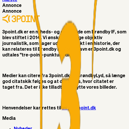
Annonce
Annonce
3point.dk er en nyheds- og debatside om Brøndby IF, som
blev stiftet i 2014. Vi ønsker at bringe objektiv
journalistik, som tager udgangspunkt i en historie, der
kan relateres til Brøndby IF. Vores navn er 3point.dk og
udtales "tre-point-punktum-dk"
Medier kan citere fra 3point.dk og BrøndbyLyd, så længe
god citatskik følges og at der linkes, hvor citatet er
taget fra. Det er ikke tilladt at benytte vores billeder.
Henvendelser kan rettes til
info@3point.dk
Media
Nyheder