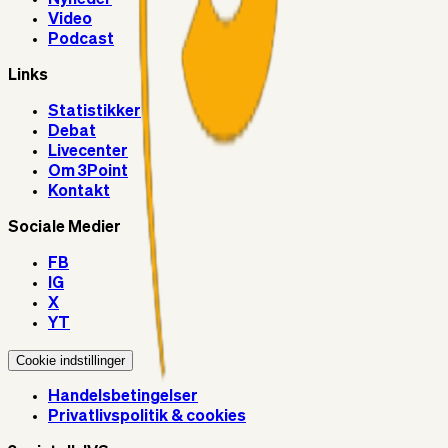
Video
Podcast
Links
Statistikker
Debat
Livecenter
Om 3Point
Kontakt
Sociale Medier
FB
IG
X
YT
Cookie indstillinger
Handelsbetingelser
Privatlivspolitik & cookies