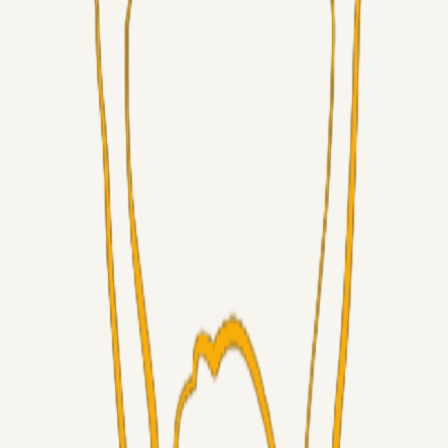
Superliga-truppen
Chrisdinho88
21 timer siden
Frederik Alves
Alt det andet
RasmusStephansen
08. aug. 2026
Brøndby´s Nye Hold – Oprustningen Er Markant……!
Superliga-truppen
Sorteslyngel
07. aug. 2026
Så gælder det Horsens
Alt det andet
3Point_Udviklere
07. aug. 2026
3Point hjemmeside opdateringer - August
Fans
Chrisdinho88
06. aug. 2026
Horsens - Brøndby billet
Alt det andet