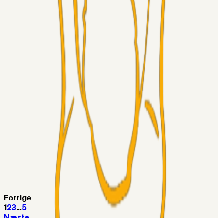
Chrisdinho88
05. aug. 2026
Bange anelser
Superliga-truppen
GulBlaaPuls
05. aug. 2026
Kommer Jobbe hjem?
Masterclass
Sinbad
05. aug. 2026
Brøndby-TV og u-19
Alt det andet
LJS
04. aug. 2026
5. Forudsigelser op til Horsens kampen.
Fans
RasmusStephansen
04. aug. 2026
Nørgaards Lever Hug, Skaktræk Mod En Utålmodig
Ejerkreds
Forrige
1
2
3
...
5
Næste