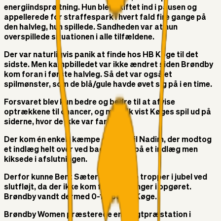
energiindsprøjtning. Hun blev skiftet ind i pausen og
appellerede for straffespark i hvert fald fire gange på
den halvleg, hun spillede. Sandheden var at hun
overspillede situationen i alle tilfældene.
Der var naturligvis panik at finde hos HB Køge til det
sidste. Men kampbilledet var ikke ændret siden Brøndby
kom foran i første halvleg. Så det var også et
spilmønster, som de blå/gule havde øvet sig på i en time.
Forsvaret blev kun bedre og bedre til at afvise
optrækkene til chancer, og man fik vist Køges spil ud på
siderne, hvor de ikke var farlige.
Der kom én enkelt kæmpe chance til Nadim, der modtog
et indlæg helt over ved bagstolpen på et indlæg men
kiksede i afslutningen.
Derfor kunne Bent Sæternes se sine tropper i jubel ved
slutfløjt, da der ikke kom flere scoringer i opgøret.
Brøndby vandt dermed 0-1 mod HB Køge.
Brøndby Women præsterede en magtpræstation i