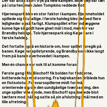
Der var altså stort tryk på hele kampen. Mille Gejl var tæt
på i starten, men Jalen Tompkins reddede flot.
Hjørnespark blev en stor faktor i kampen. Hjemmeholdet
spillede sig til utallige. I første halvleg blev det ved flere
lejligheder også farligt. Klumpspillet efter indlæggene
kunne lige så godt have givet mål i mod, men her var
Brøndby heldige. Tolv hjørnespark slog Køge bare i
første halvleg.
Det fortalte også en historie om, hvor spillet foregik på
banen. Køge var spilstyrende, og Brøndby kom ikke langt
frem på banen overhovedet i kampen.
Men én chance var nok til at komme foran.
Første gang Mila Bischoff fik bolden for fødderne,
kvitterede hun med scoring. Fra højrekanten driblede hun
en flotsolotur. Forsvarsspillerne midt for mål
orienterede sig om den uundgåelige tværpasning, den
unge spiller ville sende, men Bischoff spadserede blot
tættere mod mål, og satte så sin afslutning i mål med en
lille afretning.