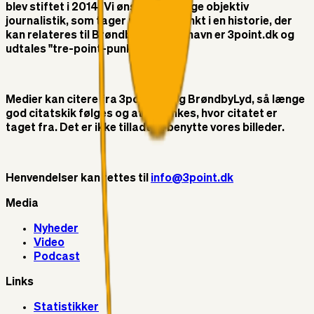
blev stiftet i 2014. Vi ønsker at bringe objektiv
journalistik, som tager udgangspunkt i en historie, der
kan relateres til Brøndby IF. Vores navn er 3point.dk og
udtales "tre-point-punktum-dk"
Medier kan citere fra 3point.dk og BrøndbyLyd, så længe
god citatskik følges og at der linkes, hvor citatet er
taget fra. Det er ikke tilladt at benytte vores billeder.
Henvendelser kan rettes til
info@3point.dk
Media
Nyheder
Video
Podcast
Links
Statistikker