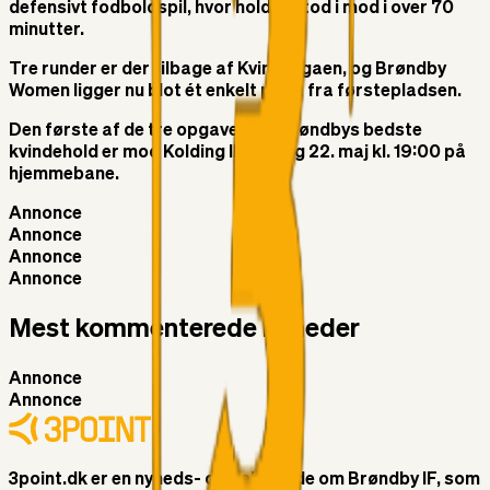
defensivt fodboldspil, hvor holdet stod i mod i over 70
minutter.
Tre runder er der tilbage af Kvindeligaen, og Brøndby
Women ligger nu blot ét enkelt point fra førstepladsen.
Den første af de tre opgaver for Brøndbys bedste
kvindehold er mod Kolding IF fredag 22. maj kl. 19:00 på
hjemmebane.
Annonce
Annonce
Annonce
Annonce
Mest kommenterede nyheder
Annonce
Annonce
3point.dk er en nyheds- og debatside om Brøndby IF, som