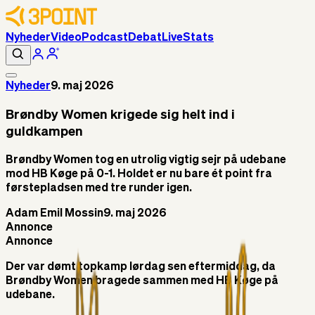
Nyheder
Video
Podcast
Debat
Live
Stats
Nyheder
9. maj 2026
Brøndby Women krigede sig helt ind i
guldkampen
Brøndby Women tog en utrolig vigtig sejr på udebane
mod HB Køge på 0-1. Holdet er nu bare ét point fra
førstepladsen med tre runder igen.
Adam Emil Mossin
9. maj 2026
Annonce
Annonce
Der var dømt topkamp lørdag sen eftermiddag, da
Brøndby Women bragede sammen med HB Køge på
udebane.