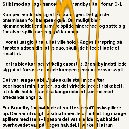
Stik i mod spil og chancer kom Brøndby altså foran 0-1.
Kampen ændrede sig efter scoringen. Det gjorde
præmissen for kampen også. Om muligt blev
hjemmeholdet endnu mere spildominerende, og satte sig
for alvor spillemæssigt på kampen.
Hvor et uafgjort resultat ville holde Køges forspring på
førstepladsen til status quo, skulle de istedet jagte et
resultat.
Herfra blev kampen virkelig ensartet. Brøndby indstillede
sig på at forsøge at vinde kampen gennem forsvarsspil.
Det var længe de blå/gule skulle stå i mod efter
scoringen i minut atten, og det virkede meget risikabelt,
at skulle holde stand så længe uden at komme med
afledende angreb.
For Brøndby formøblede at sætte sine offensivspillere
op. Der var utroligt få situationer, hvor holdet tog mange
spillere med frem - ligesom det var sjældent, at holdet
overhovedet var på Køges halvdel. Hverken Hafrun