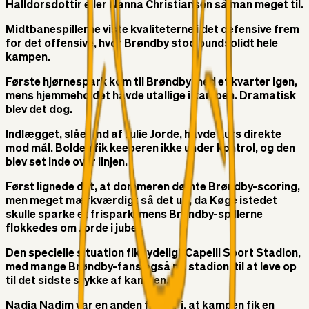
Halldorsdottir eller Nanna Christiansen så man meget til.
Midtbanespillerne viste kvaliteterne i det defensive frem
for det offensive, hvor Brøndby stod bundsolidt hele
kampen.
Første hjørnespark kom til Brøndby med et kvarter igen,
mens hjemmeholdet havde utallige i kampen. Dramatisk
blev det dog.
Indlægget, slået ind af Julie Jorde, havde kurs direkte
mod mål. Bolden fik keeperen ikke under kontrol, og den
blev set inde over linjen.
Først lignede det, at dommeren dømte Brøndby-scoring,
men meget mærkværdigt så det ud, da Køge istedet
skulle sparke et frispark, mens Brøndby-spillerne
flokkedes om Jorde i jubel.
Den specielle situation fik tydeligt Capelli Sport Stadion,
med mange Brøndby-fans også på stadion, til at leve op
til det sidste stykke af kampen.
Nadia Nadim var en anden faktor i, at kampen fik en