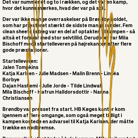
Det var nummer ét og to i rækken, og det var en kamp,
hvor det kunne mærkes, hvad der var på spil.
Der var ikke mange overraskelser på Brøndby-holdet,
som har præsteret stærkt de sidste mange runder. Fem
clean sheets i streg var en del af optakten til kampen - så
altså et forsvar med stor selvtillid. Derudover var Mila
Bischoff med i startelleveren på højrekanten efter flere
gode præstationer.
Startelleveren:
Jalen Tompkins
Katja Karlsen - Julie Madsen - Malin Brenn - Linnéa
Borbye
Dajan Hashemi - Julie Jorde - Tilde Lindwall
Mila Bischoff - Hafrun Halldorsdottir - Nanna
Christiansen
Brøndby var presset fra start. HB Køges kanter kom
igennem af flere omgange, som også meget tidligt i
kampen kostede en advarsel til Katja Karlsen, der måtte
trække en nødbremse.