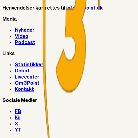
Henvendelser kan rettes til
info@3point.dk
Media
Nyheder
Video
Podcast
Links
Statistikker
Debat
Livecenter
Om 3Point
Kontakt
Sociale Medier
FB
IG
X
YT