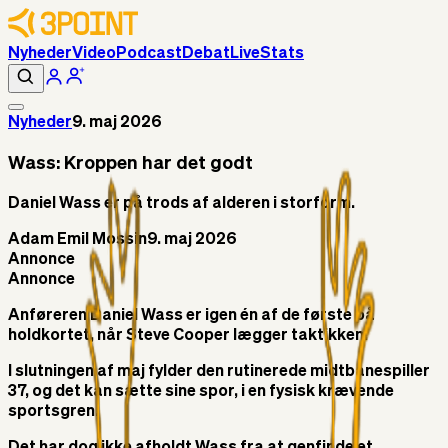
Nyheder
Video
Podcast
Debat
Live
Stats
Nyheder
9. maj 2026
Wass: Kroppen har det godt
Daniel Wass er på trods af alderen i storform.
Adam Emil Mossin
9. maj 2026
Annonce
Annonce
Anføreren Daniel Wass er igen én af de første på
holdkortet, når Steve Cooper lægger taktikken.
I slutningen af maj fylder den rutinerede midtbanespiller
37, og det kan sætte sine spor, i en fysisk krævende
sportsgren.