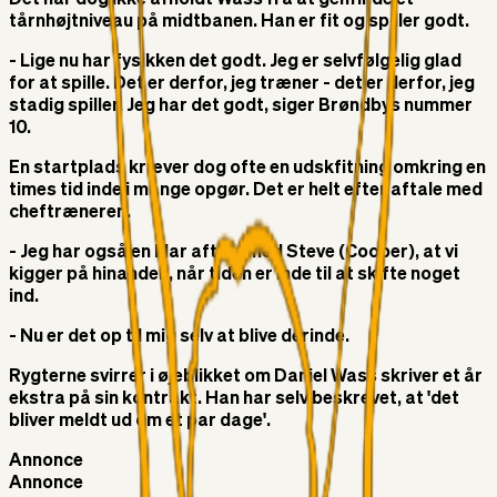
Det har dog ikke afholdt Wass fra at genfinde et
tårnhøjtniveau på midtbanen. Han er fit og spiller godt.
- Lige nu har fysikken det godt. Jeg er selvfølgelig glad
for at spille. Det er derfor, jeg træner - det er derfor, jeg
stadig spiller. Jeg har det godt, siger Brøndbys nummer
10.
En startplads kræver dog ofte en udskfitning omkring en
times tid inde i mange opgør. Det er helt efter aftale med
cheftræneren.
- Jeg har også en klar aftale med Steve (Cooper), at vi
kigger på hinanden, når tiden er inde til at skifte noget
ind.
- Nu er det op til mig selv at blive derinde.
Rygterne svirrer i øjeblikket om Daniel Wass skriver et år
ekstra på sin kontrakt. Han har selv beskrevet, at 'det
bliver meldt ud om et par dage'.
Annonce
Annonce