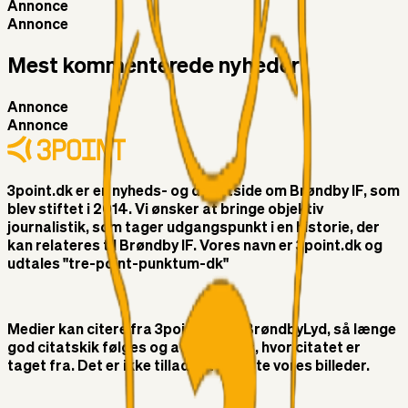
Annonce
Annonce
Mest kommenterede nyheder
Annonce
Annonce
3point.dk er en nyheds- og debatside om Brøndby IF, som
blev stiftet i 2014. Vi ønsker at bringe objektiv
journalistik, som tager udgangspunkt i en historie, der
kan relateres til Brøndby IF. Vores navn er 3point.dk og
udtales "tre-point-punktum-dk"
Medier kan citere fra 3point.dk og BrøndbyLyd, så længe
god citatskik følges og at der linkes, hvor citatet er
taget fra. Det er ikke tilladt at benytte vores billeder.